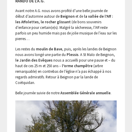
RANDO DE L'A.G.
Avant notre A.G. nous avons profité d’une belle journée de
début d’automne autour de
Beignon
et de
la vallée de l’Aff :
les Affolettes, le rocher glissant
(de bons souvenirs
d’enfance pour certain(e)s). Malgré la sécheresse, l’Aff reste
parfois un peu humide mais pas de jolie musique de l’eau sur les
pierres…
Les restes du
moulin de Bave
, puis, après les landes de Beignon
nous avons longé une partie du
Plessis
. A St Malo de Beignon,
le Jardin des Evêques
nous a accueilli pour une pause et – du
haut de ces 25 m et 250 ans –
l’orme champêtre
(arbre
remarquable) en contrebas de l’église n’a pas échappé à nos
regards admiratifs. Retour à Beignon par la lande de
Coëtquidan.
Belle journée suivie de notre
Assemblée Générale annuelle
.