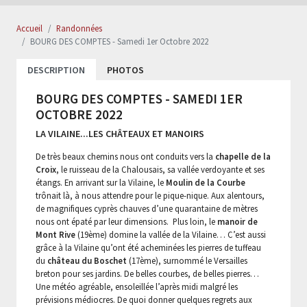
Accueil
Randonnées
BOURG DES COMPTES - Samedi 1er Octobre 2022
DESCRIPTION
PHOTOS
BOURG DES COMPTES - SAMEDI 1ER
OCTOBRE 2022
LA VILAINE...LES CHÂTEAUX ET MANOIRS
De très beaux chemins nous ont conduits vers la
chapelle de la
Croix
, le ruisseau de la Chalousais, sa vallée verdoyante et ses
étangs. En arrivant sur la Vilaine, le
Moulin de la Courbe
trônait là, à nous attendre pour le pique-nique. Aux alentours,
de magnifiques cyprès chauves d’une quarantaine de mètres
nous ont épaté par leur dimensions. Plus loin, le
manoir de
Mont Rive
(19ème) domine la vallée de la Vilaine… C’est aussi
grâce à la Vilaine qu’ont été acheminées les pierres de tuffeau
du
château du Boschet
(17ème), surnommé le Versailles
breton pour ses jardins. De belles courbes, de belles pierres…
Une météo agréable, ensoleillée l’après midi malgré les
prévisions médiocres. De quoi donner quelques regrets aux