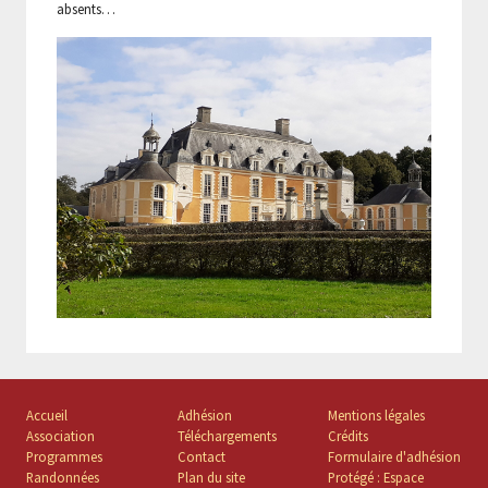
absents…
Accueil
Adhésion
Mentions légales
Association
Téléchargements
Crédits
Programmes
Contact
Formulaire d'adhésion
Randonnées
Plan du site
Protégé : Espace