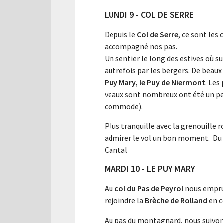
LUNDI 9 - COL DE SERRE
Depuis le
Col de Serre
, ce sont les 
accompagné nos pas.
Un sentier le long des estives où s
autrefois par les bergers. De beau
Puy Mary, le Puy de Niermont
. Les
veaux sont nombreux ont été un peu 
commode).
Plus tranquille avec la grenouille 
admirer le vol un bon moment. Du dé
Cantal
MARDI 10 - LE PUY MARY
Au
col du Pas de Peyrol
nous emprun
rejoindre la
Brèche de Rolland
en c
Au pas du montagnard, nous suivons