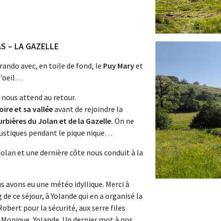
AS – LA GAZELLE
ando avec, en toile de fond, le
Puy Mary
et
l’oeil…
nous attend au retour.
oire
et sa vallée
avant de rejoindre la
rbières du Jolan et de la Gazelle.
On ne
ustiques pendant le pique nique…
Jolan et une dernière côte nous conduit à la
 avons eu une météo idyllique. Merci à
 de ce séjour, à Yolande qui en a organisé la
Robert pour la sécurité, aux serre files
 Monique, Yolande. Un dernier mot à nos