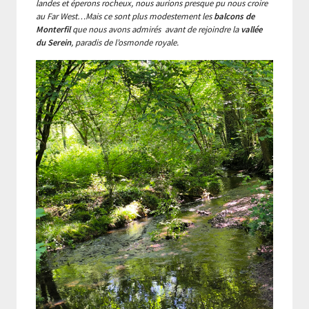
landes et éperons rocheux, nous aurions presque pu nous croire
au Far West…Mais ce sont plus modestement les
balcons de
Monterfil
que nous avons admirés avant de rejoindre la
vallée
du Serein
, paradis de l’osmonde royale.